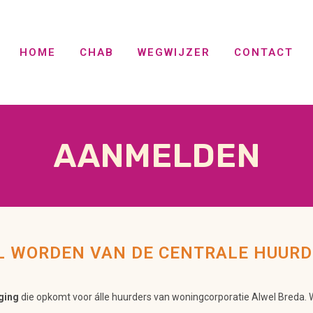
HOME
CHAB
WEGWIJZER
CONTACT
AANMELDEN
ES
NIEUWS
AANMELD
AGENDA
GRATIS 
N
DOCUMENTEN
MIJN CH
EUNING
VEEL GESTELDE VRAGEN
VACATUR
WIL WORDEN VAN DE CENTRALE HUUR
HANDIGE LINKJES
ging
die opkomt voor álle huurders van woningcorporatie Alwel Breda. W