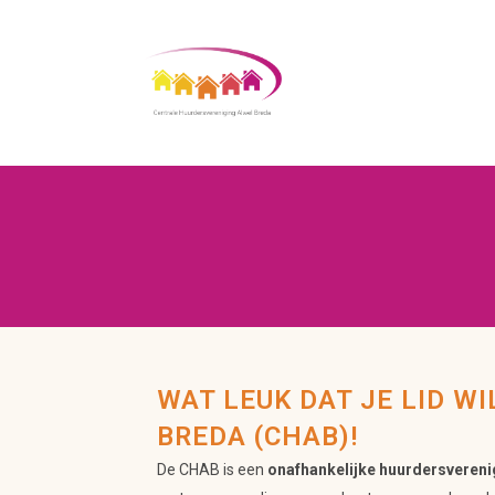
BEWONERSCOMMISSI
MEEDENKGROEP
PRESTATIEAFSPRAKE
HUURDERS ONDERST
WAT LEUK DAT JE LID 
HUURDERSBUDGET
BREDA (CHAB)!
De CHAB is een
onafhankelijke huurdersvereni