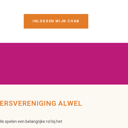
INLOGGEN MIJN CHAB
EN NIEUWSBRIEF
LID WORDEN
AB
ES
DERSVERENIGING ALWEL
e spelen een belangrijke rol
bij het