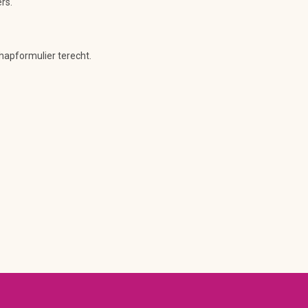
rs.
hapformulier terecht.